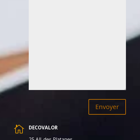
Envoyer

DECOVALOR
25 All. des Platanes,