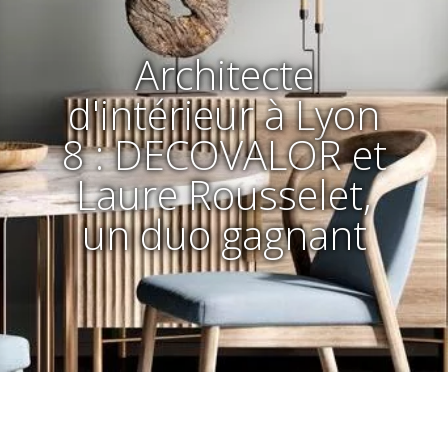
Architecte
d'intérieur à Lyon
8 : DECOVALOR et
Laure Rousselet,
un duo gagnant